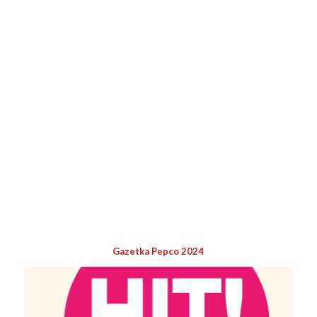
Gazetka Pepco 2024