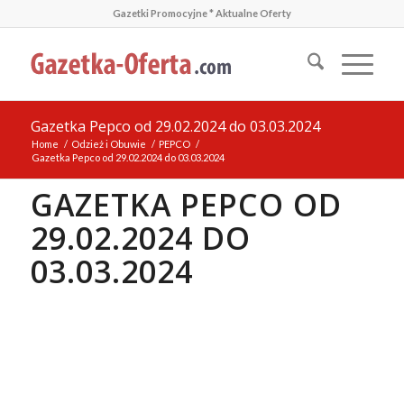
Gazetki Promocyjne * Aktualne Oferty
Gazetka Pepco od 29.02.2024 do 03.03.2024
Home
/
Odzież i Obuwie
/
PEPCO
/
Gazetka Pepco od 29.02.2024 do 03.03.2024
GAZETKA PEPCO OD
29.02.2024 DO
03.03.2024