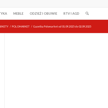
TYKA
MEBLE
ODZIEŻ I OBUWIE
RTV I AGD
RKETY
/
POLOMARKET
/
Gazetka Polomarket od 01.09.2025 do 02.09.2025