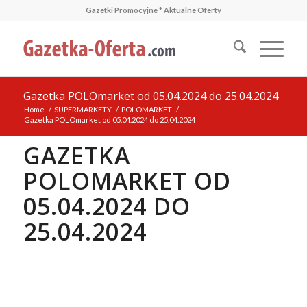
Gazetki Promocyjne * Aktualne Oferty
Gazetka POLOmarket od 05.04.2024 do 25.04.2024
Home
/
SUPERMARKETY
/
POLOMARKET
/
Gazetka POLOmarket od 05.04.2024 do 25.04.2024
GAZETKA
POLOMARKET OD
05.04.2024 DO
25.04.2024