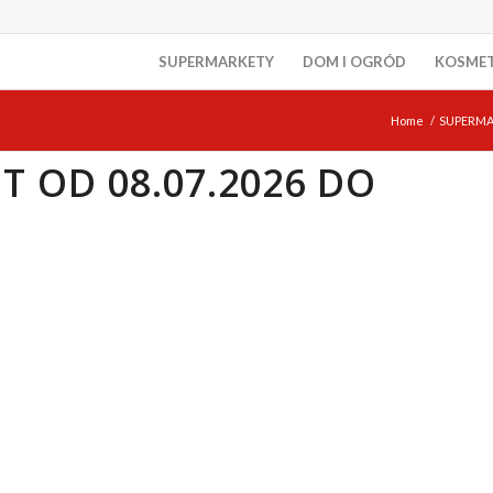
SUPERMARKETY
DOM I OGRÓD
KOSME
Home
/
SUPERMA
 OD 08.07.2026 DO