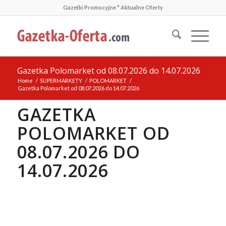
Gazetki Promocyjne * Aktualne Oferty
Gazetka Polomarket od 08.07.2026 do 14.07.2026
Home
/
SUPERMARKETY
/
POLOMARKET
/
Gazetka Polomarket od 08.07.2026 do 14.07.2026
GAZETKA
POLOMARKET OD
08.07.2026 DO
14.07.2026