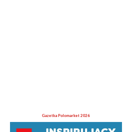
Gazetka Polomarket 2026