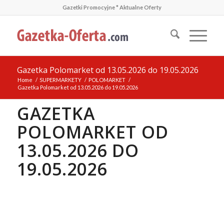
Gazetki Promocyjne * Aktualne Oferty
Gazetka Polomarket od 13.05.2026 do 19.05.2026
Home
/
SUPERMARKETY
/
POLOMARKET
/
Gazetka Polomarket od 13.05.2026 do 19.05.2026
GAZETKA
POLOMARKET OD
13.05.2026 DO
19.05.2026