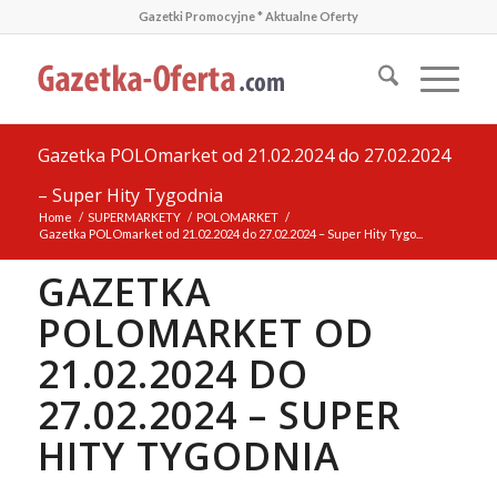
Gazetki Promocyjne * Aktualne Oferty
Gazetka POLOmarket od 21.02.2024 do 27.02.2024
– Super Hity Tygodnia
Home
/
SUPERMARKETY
/
POLOMARKET
/
Gazetka POLOmarket od 21.02.2024 do 27.02.2024 – Super Hity Tygo...
GAZETKA
POLOMARKET OD
21.02.2024 DO
27.02.2024 – SUPER
HITY TYGODNIA