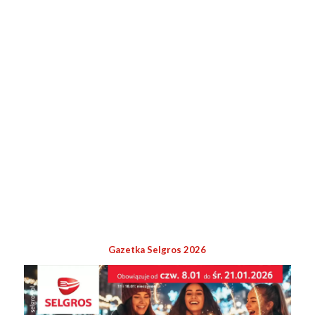
Gazetka Selgros 2026