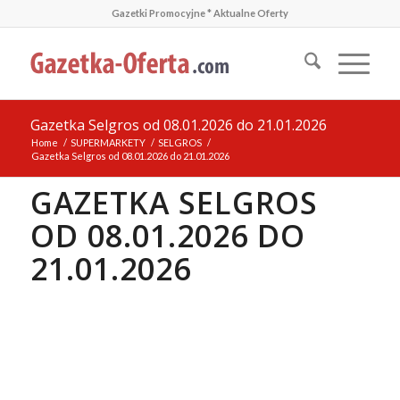
Gazetki Promocyjne * Aktualne Oferty
Gazetka Selgros od 08.01.2026 do 21.01.2026
Home
/
SUPERMARKETY
/
SELGROS
/
Gazetka Selgros od 08.01.2026 do 21.01.2026
GAZETKA SELGROS
OD 08.01.2026 DO
21.01.2026