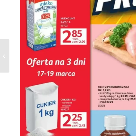
Gram Market Gazetka
od 12.03.2025 do
18.03.2025