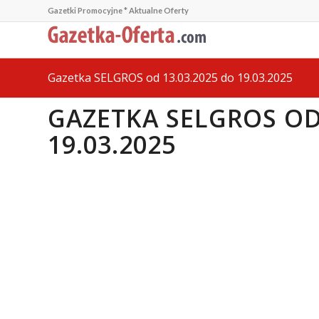
Gazetki Promocyjne * Aktualne Oferty
Gazetka SELGROS od 13.03.2025 do 19.03.2025
GAZETKA SELGROS OD 
19.03.2025