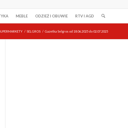
TYKA
MEBLE
ODZIEŻ I OBUWIE
RTV I AGD
SUPERMARKETY
/
SELGROS
/
Gazetka Selgros od 18.06.2025 do 02.07.2025