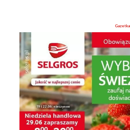
Gazetka