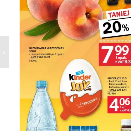
Gazetka Topaz od
28.05.2026 do
31.08.2026