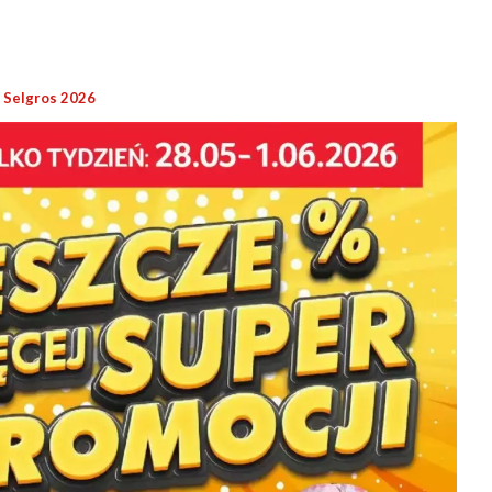
 Selgros 2026