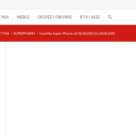
TYKA
MEBLE
ODZIEŻ I OBUWIE
RTV I AGD
ETYKA
/
SUPERPHARM
/
Gazetka Super Pharm od 02.04.2025 do 30.04.2025