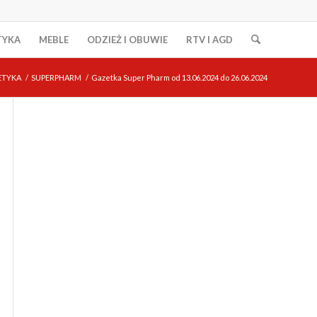
TYKA
MEBLE
ODZIEŻ I OBUWIE
RTV I AGD
ETYKA
/
SUPERPHARM
/
Gazetka Super Pharm od 13.06.2024 do 26.06.2024