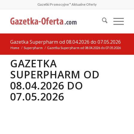
Gazetki Promocyjne * Aktualne Oferty
Gazetka Superpharm od 08.04.2026 do 07.05.2026
Home
/
Superpharm
/
Gazetka Superpharm od 08.04.2026 do 07.05.2026
GAZETKA
SUPERPHARM OD
08.04.2026 DO
07.05.2026