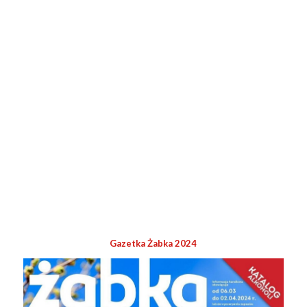
Gazetka Żabka 2024