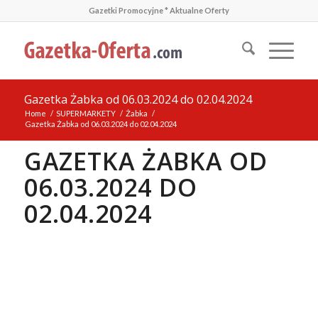
Gazetki Promocyjne * Aktualne Oferty
Gazetka Żabka od 06.03.2024 do 02.04.2024
Home
/
SUPERMARKETY
/
Żabka
/
Gazetka Żabka od 06.03.2024 do 02.04.2024
GAZETKA ŻABKA OD
06.03.2024 DO
02.04.2024