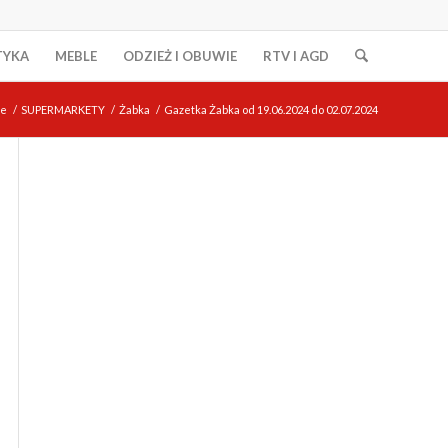
TYKA
MEBLE
ODZIEŻ I OBUWIE
RTV I AGD
e
/
SUPERMARKETY
/
Żabka
/
Gazetka Żabka od 19.06.2024 do 02.07.2024