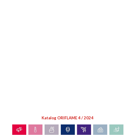
Katalog ORIFLAME 4 / 2024