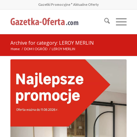
Gazetki Promocyjne * Aktualne Oferty
Archive for category: LEROY MERLIN
Home
/
DOM I OGRÓD
/
LEROY MERLIN