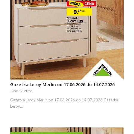
Gazetka Leroy Merlin od 17.06.2026 do 14.07.2026
June 17, 2026
Gazetka Leroy Merlin od 17.06.2026 do 14.07.2026 Gazetka
Leroy…