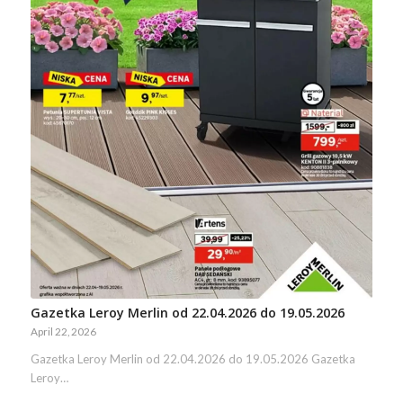
Gazetka Leroy Merlin od 22.04.2026 do 19.05.2026
April 22, 2026
Gazetka Leroy Merlin od 22.04.2026 do 19.05.2026 Gazetka
Leroy…