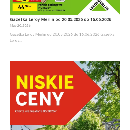
Gazetka Leroy Merlin od 20.05.2026 do 16.06.2026
May 20, 2026
Gazetka Leroy Merlin od 20.05.2026 do 16.06.2026 Gazetka
Leroy…