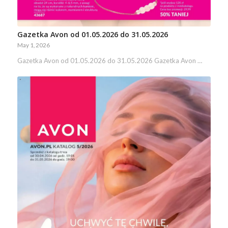
Gazetka Avon od 01.05.2026 do 31.05.2026
May 1, 2026
Gazetka Avon od 01.05.2026 do 31.05.2026 Gazetka Avon …