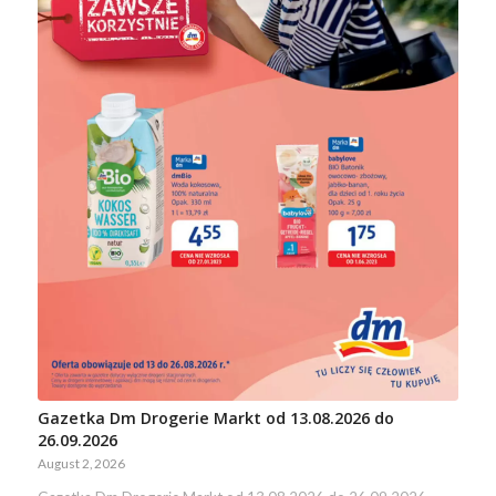
Gazetka Dm Drogerie Markt od 13.08.2026 do
26.09.2026
August 2, 2026