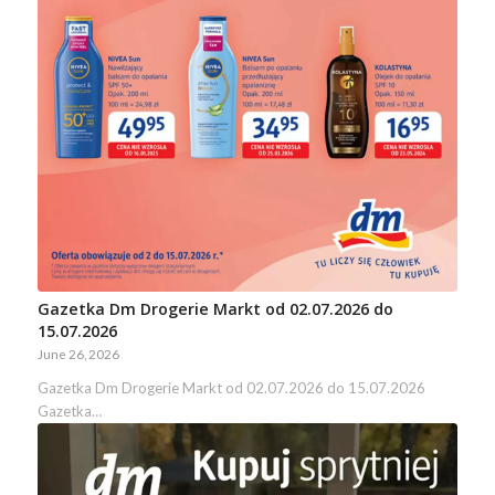
Gazetka Dm Drogerie Markt od 02.07.2026 do
15.07.2026
June 26, 2026
Gazetka Dm Drogerie Markt od 02.07.2026 do 15.07.2026
Gazetka…