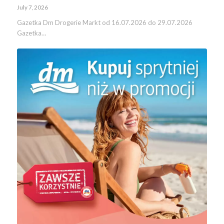
July 7, 2026
Gazetka Dm Drogerie Markt od 16.07.2026 do 29.07.2026
Gazetka…