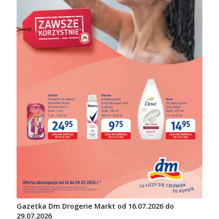
Gazetka Dm Drogerie Markt od 16.07.2026 do
29.07.2026