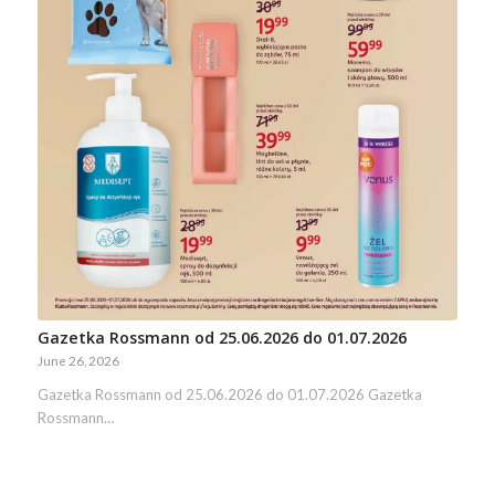
Gazetka Rossmann od 25.06.2026 do 01.07.2026
June 26, 2026
Gazetka Rossmann od 25.06.2026 do 01.07.2026 Gazetka
Rossmann…