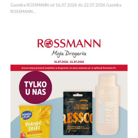
Gazetka ROSSMANN od 16.07.2026 do 22.07.2026 Gazetka
ROSSMANN…