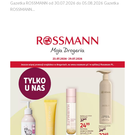
Gazetka ROSSMANN od 30.07.2026 do 05.08.2026 Gazetka
ROSSMANN…