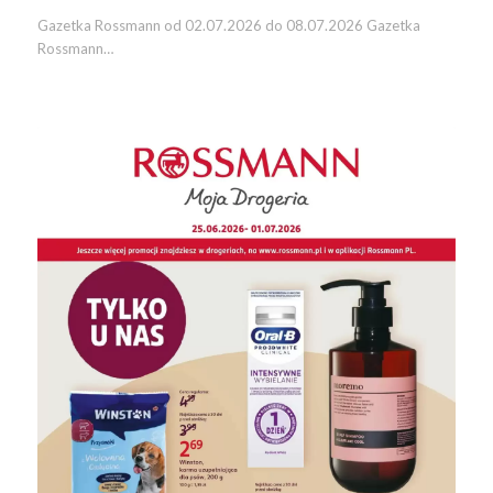
Gazetka Rossmann od 02.07.2026 do 08.07.2026 Gazetka
Rossmann…