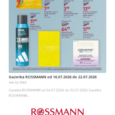
Gazetka ROSSMANN od 16.07.2026 do 22.07.2026
July 16, 2026
Gazetka ROSSMANN od 16.07.2026 do 22.07.2026 Gazetka
ROSSMANN…