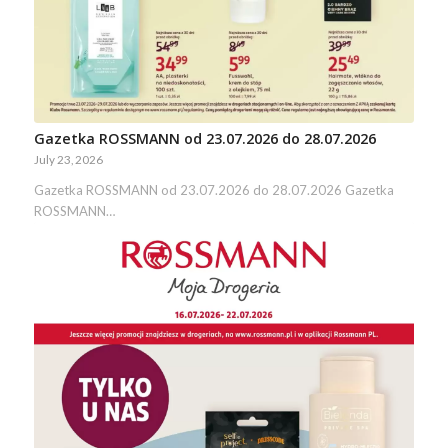
Gazetka ROSSMANN od 23.07.2026 do 28.07.2026
July 23, 2026
Gazetka ROSSMANN od 23.07.2026 do 28.07.2026 Gazetka
ROSSMANN…