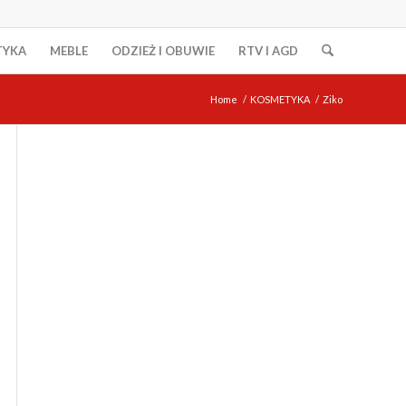
TYKA
MEBLE
ODZIEŻ I OBUWIE
RTV I AGD
Home
/
KOSMETYKA
/
Ziko