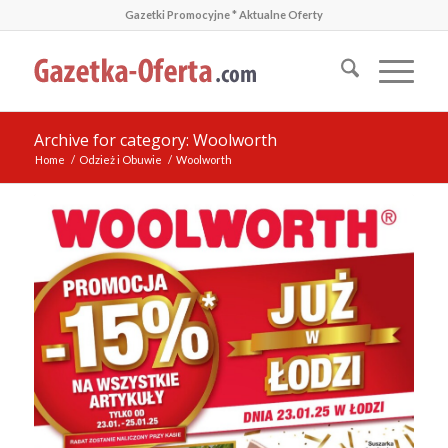
Gazetki Promocyjne * Aktualne Oferty
Archive for category: Woolworth
Home
/
Odzież i Obuwie
/
Woolworth