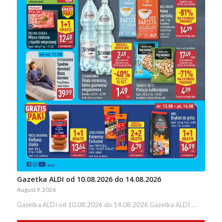
Gazetka ALDI od 10.08.2026 do 14.08.2026
August 9, 2026
Gazetka ALDI od 10.08.2026 do 14.08.2026 Gazetka ALDI …