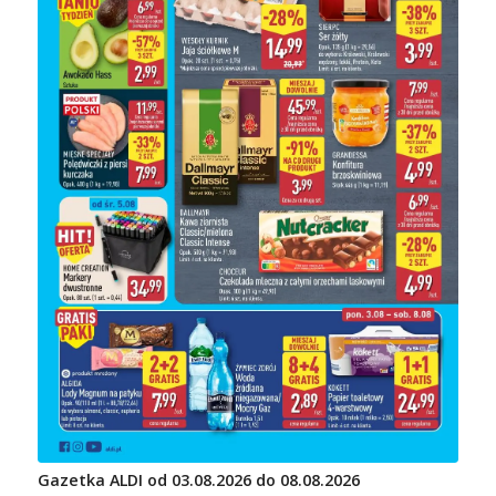
Gazetka ALDI od 03.08.2026 do 08.08.2026