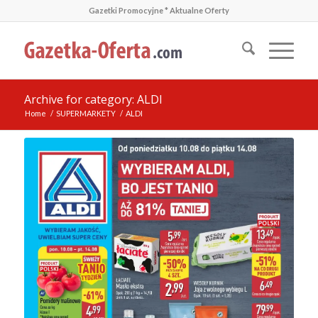
Gazetki Promocyjne * Aktualne Oferty
Archive for category: ALDI
Home
/
SUPERMARKETY
/
ALDI