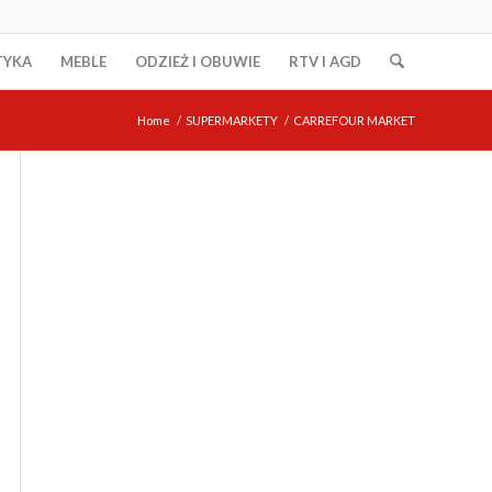
TYKA
MEBLE
ODZIEŻ I OBUWIE
RTV I AGD
Home
/
SUPERMARKETY
/
CARREFOUR MARKET