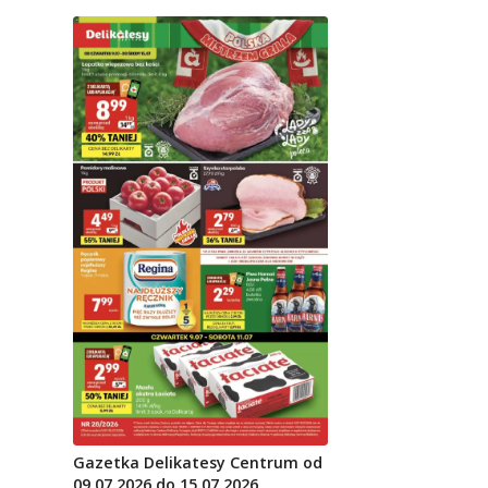
Gazetka Delikatesy Centrum od
09.07.2026 do 15.07.2026