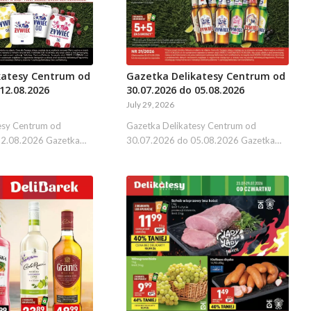
katesy Centrum od
Gazetka Delikatesy Centrum od
12.08.2026
30.07.2026 do 05.08.2026
July 29, 2026
esy Centrum od
Gazetka Delikatesy Centrum od
12.08.2026 Gazetka…
30.07.2026 do 05.08.2026 Gazetka…