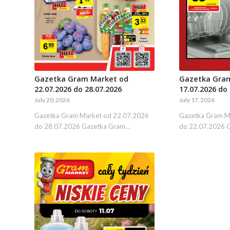
Gazetka Gra
Gazetka Gram Market od
17.07.2026 do 
22.07.2026 do 28.07.2026
July 17, 2026
July 20, 2026
Gazetka Gram M
Gazetka Gram Market od 22.07.2026
do 22.07.2026 
do 28.07.2026 Gazetka Gram…