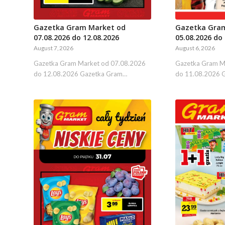
Gazetka Gram Market od
Gazetka Gra
07.08.2026 do 12.08.2026
05.08.2026 do 
August 7, 2026
August 6, 2026
Gazetka Gram Market od 07.08.2026
Gazetka Gram M
do 12.08.2026 Gazetka Gram…
do 11.08.2026 