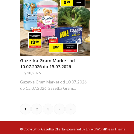
Gazetka Gram Market od
10.07.2026 do 15.07.2026
July 10, 2026
Gazetka Gram Market od 10.07.2026
do 15.07.2026 Gazetka Gram…
1
2
3
›
»
© Copyright -
Gazetka Oferta
-
powered by Enfold WordPress Theme