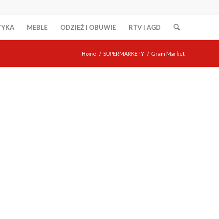
TYKA
MEBLE
ODZIEŻ I OBUWIE
RTV I AGD
Home
/
SUPERMARKETY
/
Gram Market