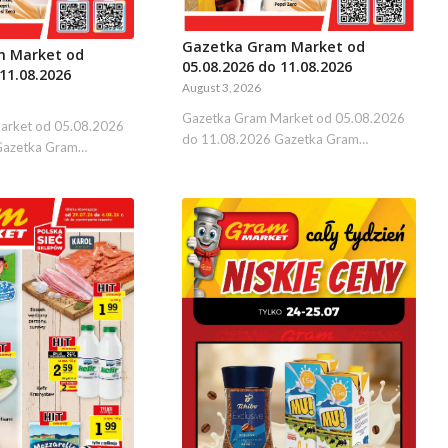
Gazetka Gram Market od
m Market od
05.08.2026 do 11.08.2026
11.08.2026
August 3, 2026
Gazetka Gram Market od 05.08.2026
arket od 05.08.2026
do 11.08.2026 Gazetka Gram…
Gazetka Gram…