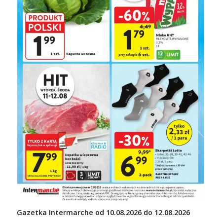
Gazetka Intermarche od 10.08.2026 do 12.08.2026