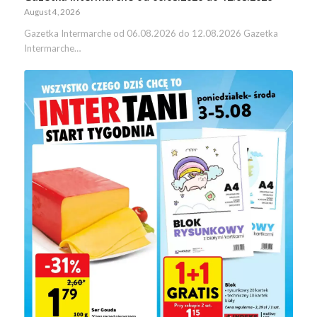
August 4, 2026
Gazetka Intermarche od 06.08.2026 do 12.08.2026 Gazetka
Intermarche…