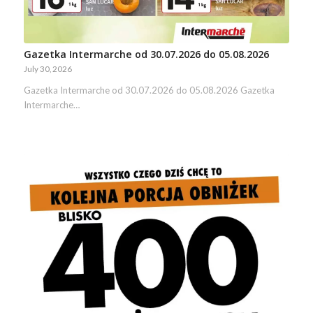
Gazetka Intermarche od 30.07.2026 do 05.08.2026
July 30, 2026
Gazetka Intermarche od 30.07.2026 do 05.08.2026 Gazetka
Intermarche…