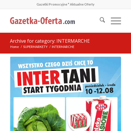
Gazetki Promocyjne * Aktualne Oferty
Archive for category: INTERMARCHE
Home
/
SUPERMARKETY
/
INTERMARCHE