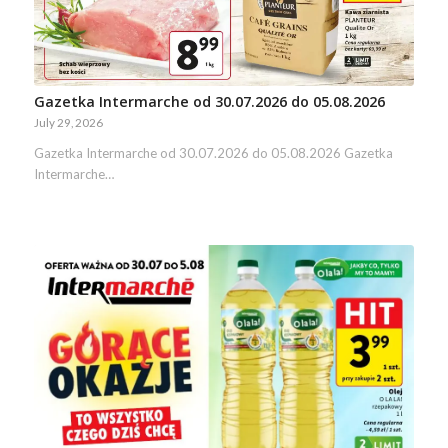
Gazetka Intermarche od 30.07.2026 do 05.08.2026
July 29, 2026
Gazetka Intermarche od 30.07.2026 do 05.08.2026 Gazetka
Intermarche…