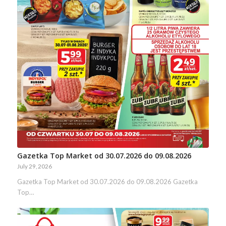
Gazetka Top Market od 30.07.2026 do 09.08.2026
July 29, 2026
Gazetka Top Market od 30.07.2026 do 09.08.2026 Gazetka
Top…