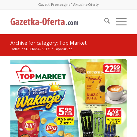
Gazetki Promocyjne * Aktualne Oferty
Archive for category: Top Market
Home
/
SUPERMARKETY
/
Top Market