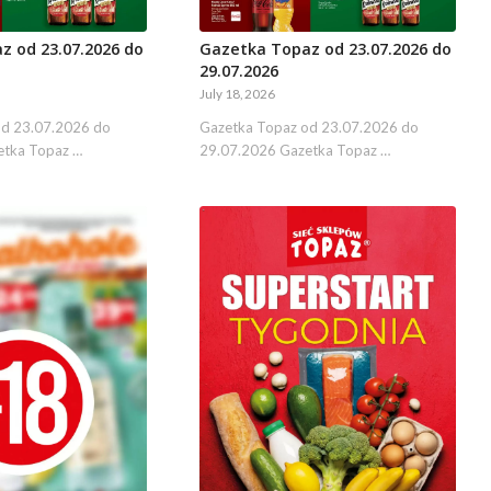
z od 23.07.2026 do
Gazetka Topaz od 23.07.2026 do
29.07.2026
July 18, 2026
od 23.07.2026 do
Gazetka Topaz od 23.07.2026 do
etka Topaz …
29.07.2026 Gazetka Topaz …