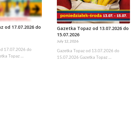
z od 17.07.2026 do
Gazetka Topaz od 13.07.2026 do
15.07.2026
July 12, 2026
od 17.07.2026 do
Gazetka Topaz od 13.07.2026 do
etka Topaz …
15.07.2026 Gazetka Topaz …