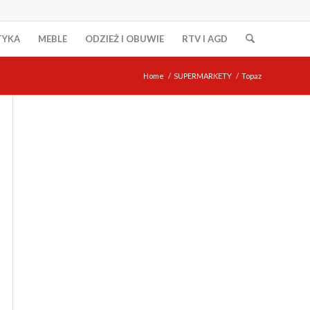
TYKA
MEBLE
ODZIEŻ I OBUWIE
RTV I AGD
Home
/
SUPERMARKETY
/
Topaz