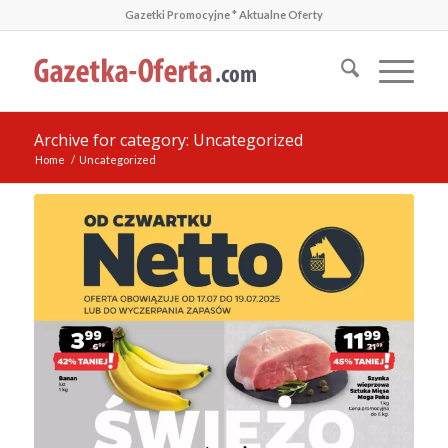
Gazetki Promocyjne * Aktualne Oferty
Archive for category: Uncategorized
Home
/
Uncategorized