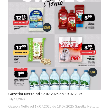
Gazetka Netto od 17.07.2025 do 19.07.2025
July 15, 2025
Gazetka Netto od 17.07.2025 do 19.07.2025 Gazetka Netto …