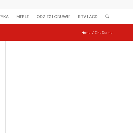
TYKA
MEBLE
ODZIEŻ I OBUWIE
RTV I AGD
Home
/
Ziko Dermo