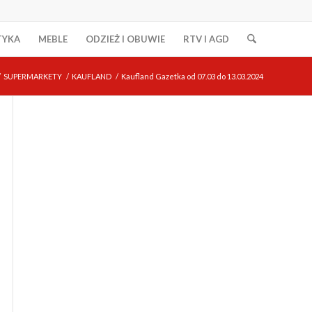
TYKA
MEBLE
ODZIEŻ I OBUWIE
RTV I AGD
/
SUPERMARKETY
/
KAUFLAND
/
Kaufland Gazetka od 07.03 do 13.03.2024