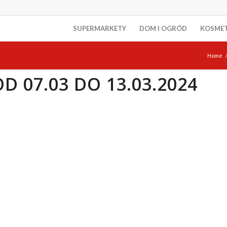
SUPERMARKETY
DOM I OGRÓD
KOSME
Home
 07.03 DO 13.03.2024