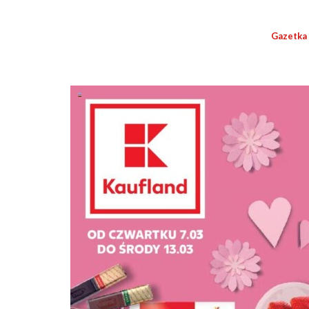
Gazetka