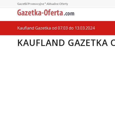
Gazetki Promocyjne * Aktualne Oferty
Kaufland Gazetka od 07.03 do 13.03.2024
KAUFLAND GAZETKA OD