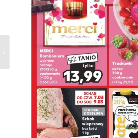
Gazetka ROSSMANN
od 01.03.2024 do
18.03.2024