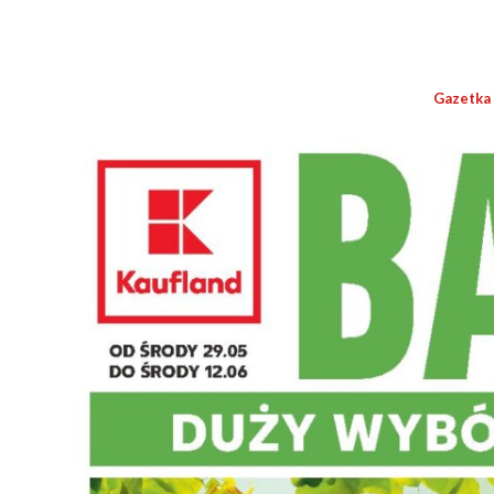
Gazetka