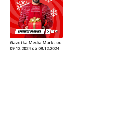
Gazetka Media Markt od
09.12.2024 do 09.12.2024