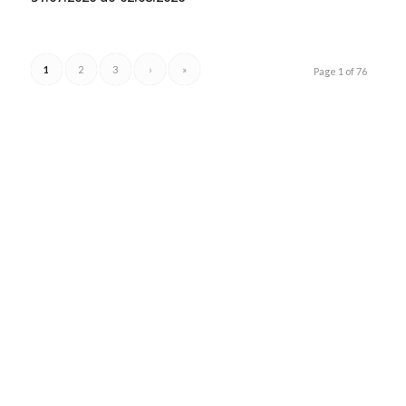
1
2
3
›
»
Page 1 of 76