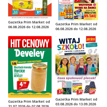
Gazetka Prim Market od
Gazetka Prim Market od
06.08.2026 do 12.08.2026
06.08.2026 do 12.08.2026
Gazetka Prim Market od
Gazetka Prim Market od
03.08.2026 do 13.09.2026
31.07.2026 do 02.08.2026