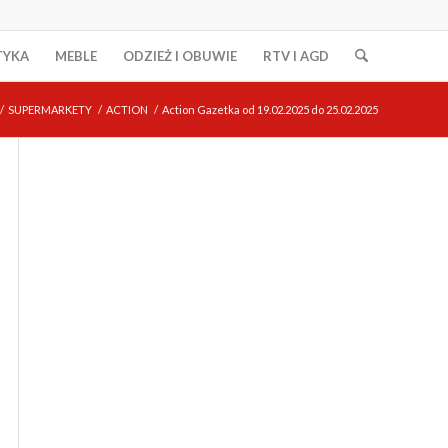
TYKA
MEBLE
ODZIEŻ I OBUWIE
RTV I AGD
/
SUPERMARKETY
/
ACTION
/
Action Gazetka od 19.02.2025 do 25.02.2025