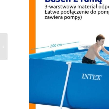
Gazetka LIDL od
23.05.2024 do
25.05.2024