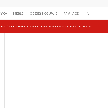
TYKA
MEBLE
ODZIEŻ I OBUWIE
RTV I AGD
ome
/
SUPERMARKETY
/
ALDI
/
Gazetka ALDI od 10.06.2024 do 15.06.2024