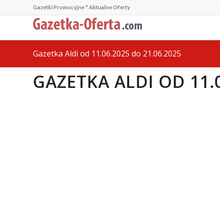
Gazetki Promocyjne * Aktualne Oferty
Gazetka Aldi od 11.06.2025 do 21.06.2025
GAZETKA ALDI OD 11.0