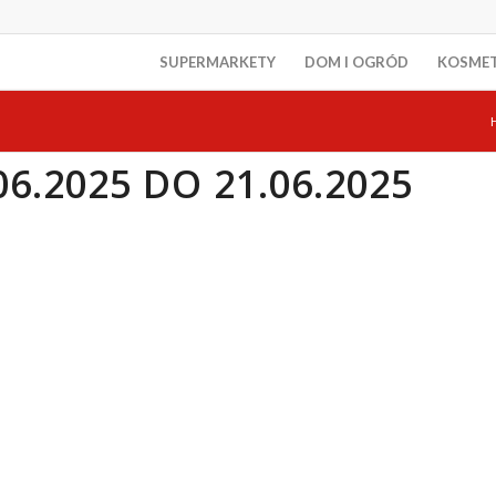
SUPERMARKETY
DOM I OGRÓD
KOSME
6.2025 DO 21.06.2025