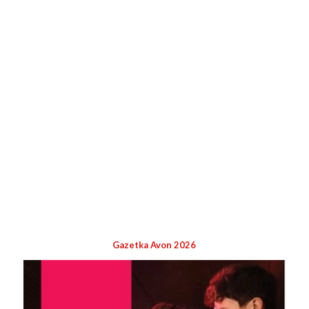
Gazetka Avon 2026