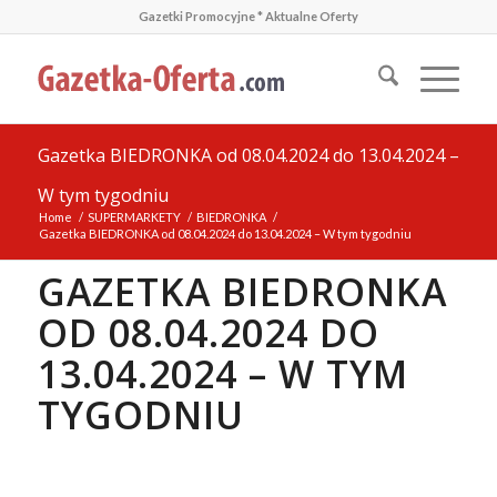
Gazetki Promocyjne * Aktualne Oferty
Gazetka BIEDRONKA od 08.04.2024 do 13.04.2024 –
W tym tygodniu
Home
/
SUPERMARKETY
/
BIEDRONKA
/
Gazetka BIEDRONKA od 08.04.2024 do 13.04.2024 – W tym tygodniu
GAZETKA BIEDRONKA
OD 08.04.2024 DO
13.04.2024 – W TYM
TYGODNIU