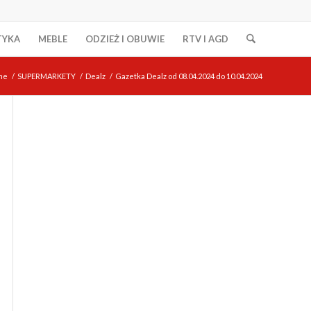
TYKA
MEBLE
ODZIEŻ I OBUWIE
RTV I AGD
me
/
SUPERMARKETY
/
Dealz
/
Gazetka Dealz od 08.04.2024 do 10.04.2024