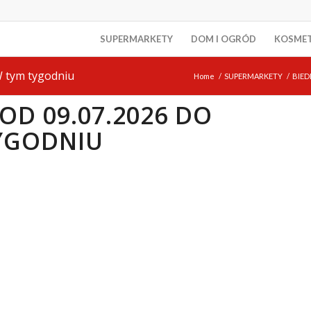
SUPERMARKETY
DOM I OGRÓD
KOSME
W tym tygodniu
Home
/
SUPERMARKETY
/
BIE
OD 09.07.2026 DO
TYGODNIU