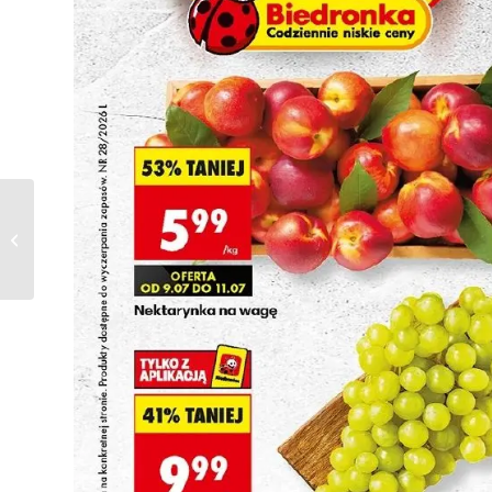
Gazetka Bi1 od
08.07.2026 do
14.07.2026