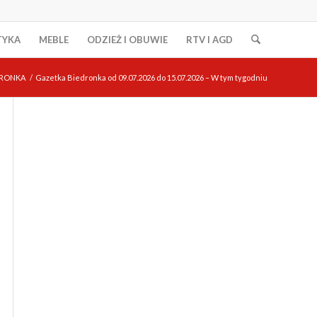
TYKA
MEBLE
ODZIEŻ I OBUWIE
RTV I AGD
DRONKA
/
Gazetka Biedronka od 09.07.2026 do 15.07.2026 – W tym tygodniu