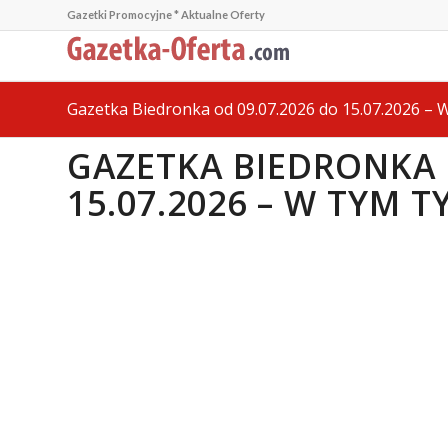
Gazetki Promocyjne * Aktualne Oferty
Gazetka Biedronka od 09.07.2026 do 15.07.2026 – 
GAZETKA BIEDRONKA 
15.07.2026 – W TYM 