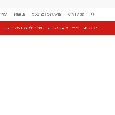
TYKA
MEBLE
ODZIEŻ I OBUWIE
RTV I AGD
Home
/
DOM I OGRÓD
/
OBI
/
Gazetka Obi od 08.07.2026 do 28.07.2026