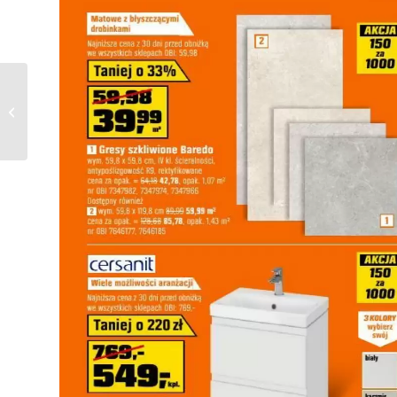
Gazetka Biedronka od
09.07.2026 do
15.07.2026 – W tym
tygodniu