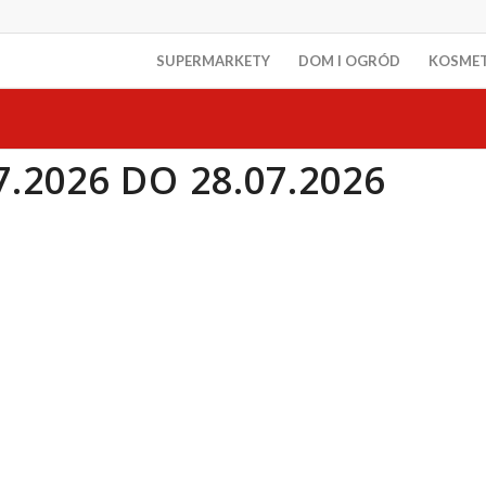
SUPERMARKETY
DOM I OGRÓD
KOSME
.2026 DO 28.07.2026