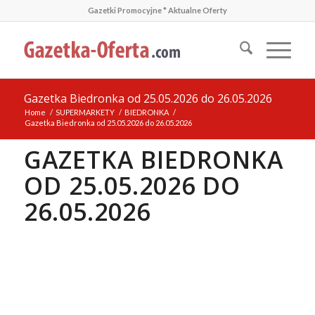
Gazetki Promocyjne * Aktualne Oferty
Gazetka Biedronka od 25.05.2026 do 26.05.2026
Home
/
SUPERMARKETY
/
BIEDRONKA
/
Gazetka Biedronka od 25.05.2026 do 26.05.2026
GAZETKA BIEDRONKA
OD 25.05.2026 DO
26.05.2026