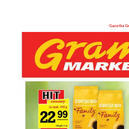
Gazetka G