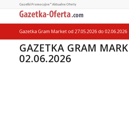
Gazetki Promocyjne * Aktualne Oferty
Gazetka Gram Market od 27.05.2026 do 02.06.2026
GAZETKA GRAM MARKE
02.06.2026