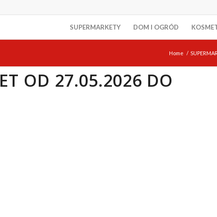
SUPERMARKETY
DOM I OGRÓD
KOSME
Home
/
SUPERMA
T OD 27.05.2026 DO