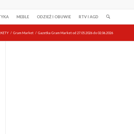
TYKA
MEBLE
ODZIEŻ I OBUWIE
RTV I AGD
RKETY
/
Gram Market
/
Gazetka Gram Market od 27.05.2026 do 02.06.2026