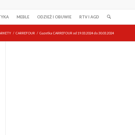
TYKA
MEBLE
ODZIEŻ I OBUWIE
RTV I AGD
ARKETY
/
CARREFOUR
/
Gazetka CARREFOUR od 19.03.2024 do 30.03.2024