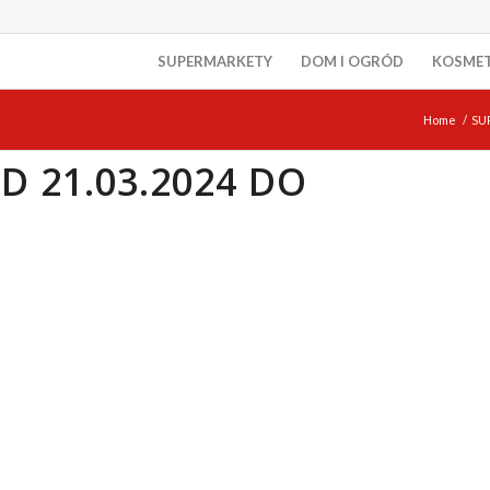
SUPERMARKETY
DOM I OGRÓD
KOSME
Home
/
SU
D 21.03.2024 DO