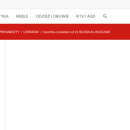
TYKA
MEBLE
ODZIEŻ I OBUWIE
RTV I AGD
PERMARKETY
/
LEWIATAN
/
Gazetka Lewiatan od 21.03.2024 do 30.03.2024