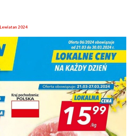
Lewiatan 2024