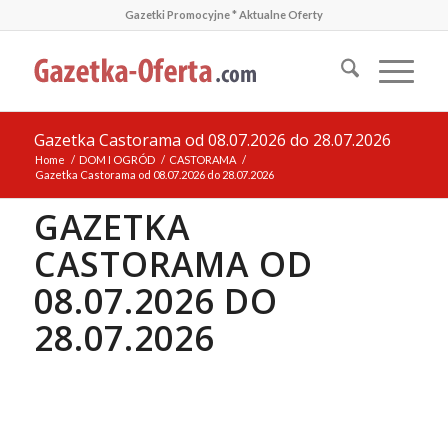
Gazetki Promocyjne * Aktualne Oferty
Gazetka Castorama od 08.07.2026 do 28.07.2026
Home
/
DOM I OGRÓD
/
CASTORAMA
/
Gazetka Castorama od 08.07.2026 do 28.07.2026
GAZETKA
CASTORAMA OD
08.07.2026 DO
28.07.2026